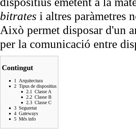
dispositius emetent a la mat
bitrates
i altres paràmetres 
Això permet disposar d'un a
per la comunicació entre dis
Contingut
1
Arquitectura
2
Tipus de dispositius
2.1
Classe A
2.2
Classe B
2.3
Classe C
3
Seguretat
4
Gateways
5
Més info