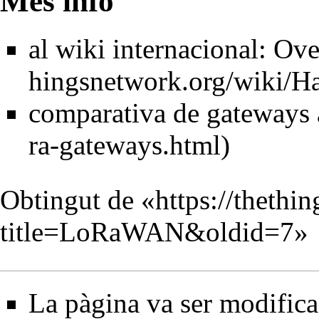
Més info
al wiki internacional:
Ove
comparativa de gateways
Obtingut de «
https://thethi
title=LoRaWAN&oldid=7
»
La pàgina va ser modifica