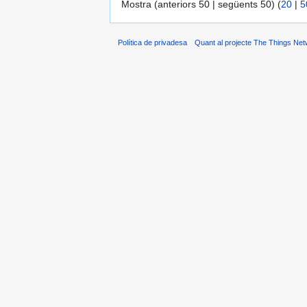
Mostra (anteriors 50 | següents 50) (
20
|
5
Política de privadesa
Quant al projecte The Things Net