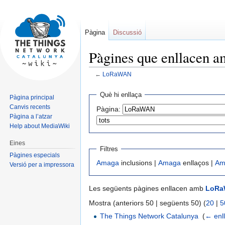
Pàgina
Discussió
Pàgines que enllace
←
LoRaWAN
Jump
Jump
Què hi enllaça
Pàgina principal
to
to
Canvis recents
Pàgina:
navigation
search
Pàgina a l’atzar
Help about MediaWiki
Eines
Filtres
Pàgines especials
Amaga
inclusions |
Amaga
enllaços |
Am
Versió per a impressora
Les següents pàgines enllacen amb
LoRa
Mostra (anteriors 50 | següents 50) (
20
|
5
The Things Network Catalunya
‎
(
← enl