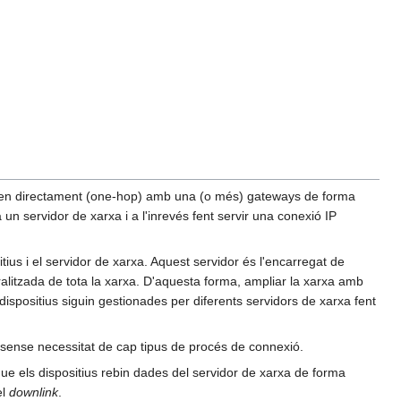
necten directament (one-hop) amb una (o més) gateways de forma
un servidor de xarxa i a l'inrevés fent servir una conexió IP
us i el servidor de xarxa. Aquest servidor és l'encarregat de
ralitzada de tota la xarxa. D'aquesta forma, ampliar la xarxa amb
ispositius siguin gestionades per diferents servidors de xarxa fent
 sense necessitat de cap tipus de procés de connexió.
 que els dispositius rebin dades del servidor de xarxa de forma
el
downlink
.