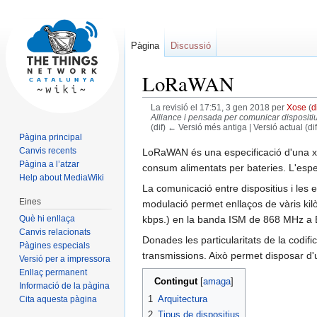
Pàgina
Discussió
LoRaWAN
La revisió el 17:51, 3 gen 2018 per
Xose
(
d
Alliance i pensada per comunicar dispositius
(dif) ← Versió més antiga | Versió actual (di
Pàgina principal
Jump
Jump
Canvis recents
LoRaWAN és una especificació d'una xa
Pàgina a l’atzar
to
to
consum alimentats per bateries. L'espec
Help about MediaWiki
navigation
search
La comunicació entre dispositius i le
Eines
modulació permet enllaços de vàris kil
Què hi enllaça
kbps.) en la banda ISM de 868 MHz a E
Canvis relacionats
Donades les particularitats de la codif
Pàgines especials
transmissions. Això permet disposar d'u
Versió per a impressora
Enllaç permanent
Contingut
Informació de la pàgina
1
Arquitectura
Cita aquesta pàgina
2
Tipus de dispositius