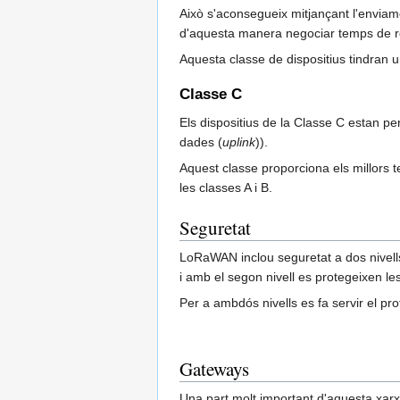
Això s'aconsegueix mitjançant l'enviam
d'aquesta manera negociar temps de re
Aquesta classe de dispositius tindran 
Classe C
Els dispositius de la Classe C estan p
dades (
uplink
)).
Aquest classe proporciona els millors 
les classes A i B.
Seguretat
LoRaWAN inclou seguretat a dos nivells: 
i amb el segon nivell es protegeixen le
Per a ambdós nivells es fa servir el pr
Gateways
Una part molt important d'aquesta xarx