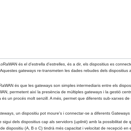
LoRaWAN és el d'estrella d'estrelles, és a dir, els dispositius es con
. Aquestes gateways re-transmeten les dades rebudes dels dispositius a 
RaWAN és que les gateways son simples intermediaris entre els dispositi
AN, permetent així la presència de múltiples gateways i la gestió cent
 és un procés molt senzill. A més, permet que diferents sub-xarxes de d
teways, un dispositiu pot moure's i connectar-se a diferents Gateways
sigui dels dispositius cap als servidors (
uplink
) amb la possibilitat de
de dispositiu (A, B o C) tindrà més capacitat i velocitat de recepció en 