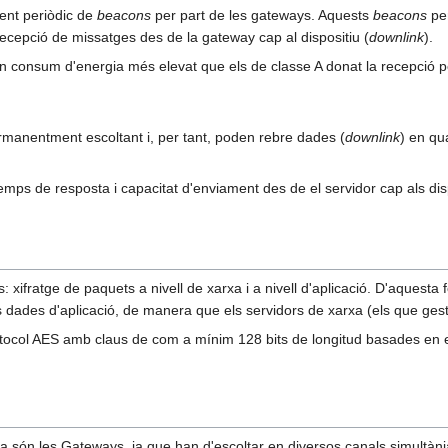
ent periòdic de
beacons
per part de les gateways. Aquests
beacons
per
cepció de missatges des de la gateway cap al dispositiu (
downlink
).
un consum d'energia més elevat que els de classe A donat la recepció p
ermanentment escoltant i, per tant, poden rebre dades (
downlink
) en qu
temps de resposta i capacitat d'enviament des de el servidor cap als di
xifratge de paquets a nivell de xarxa i a nivell d'aplicació. D'aquesta 
s dades d'aplicació, de manera que els servidors de xarxa (els que gest
otocol AES amb claus de com a mínim 128 bits de longitud basades en els i
a són les Gateways, ja que han d'escoltar en diversos canals simultània