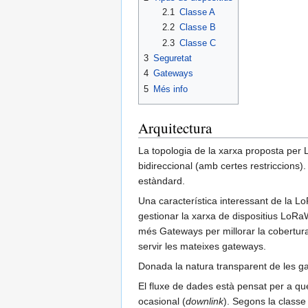
2.1
Classe A
2.2
Classe B
2.3
Classe C
3
Seguretat
4
Gateways
5
Més info
Arquitectura
La topologia de la xarxa proposta per 
bidireccional (amb certes restriccions)
estàndard.
Una característica interessant de la Lo
gestionar la xarxa de dispositius LoRaW
més Gateways per millorar la cobertura
servir les mateixes gateways.
Donada la natura transparent de les ga
El fluxe de dades està pensat per a que 
ocasional (
downlink
). Segons la classe 