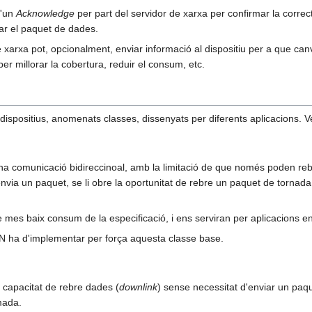
d'un
Acknowledge
per part del servidor de xarxa per confirmar la corre
ar el paquet de dades.
 xarxa pot, opcionalment, enviar informació al dispositiu per a que can
per millorar la cobertura, reduir el consum, etc.
dispositius, anomenats classes, dissenyats per diferents aplicacions. 
una comunicació bidireccinoal, amb la limitació de que només poden re
envia un paquet, se li obre la oportunitat de rebre un paquet de tornad
e mes baix consum de la especificació, i ens serviran per aplicacions e
 ha d'implementar per força aquesta classe base.
a capacitat de rebre dades (
downlink
) sense necessitat d'enviar un paq
mada.