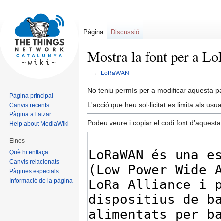
Pàgina
Discussió
Mostra la font per a
←
LoRaWAN
Jump
Jump
No teniu permís per a modificar aquesta p
Pàgina principal
to
to
L'acció que heu sol·licitat es limita als usu
Canvis recents
navigation
search
Pàgina a l’atzar
Podeu veure i copiar el codi font d’aquesta
Help about MediaWiki
Eines
Què hi enllaça
Canvis relacionats
Pàgines especials
Informació de la pàgina