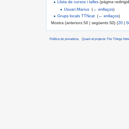
Llista de cursos i talles
(pàgina redirigid
Usuari:Marius
‎
(
← enllaços
)
Grups locals TTNcat
‎
(
← enllaços
)
Mostra (anteriors 50 | següents 50) (
20
|
5
Política de privadesa
Quant al projecte The Things Net