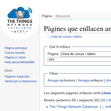
Pàgina
Discussió
Pàgines que enllacen am
←
Llista de cursos i tallers
Jump
Jump
Què hi enllaça
Pàgina principal
to
to
Canvis recents
Pàgina:
navigation
search
Pàgina a l’atzar
Help about MediaWiki
Eines
Filtres
Pàgines especials
Amaga
inclusions |
Amaga
enllaços |
Am
Versió per a impressora
Les següents pàgines enllacen amb
Llista
Mostra (anteriors 50 | següents 50) (
20
|
5
The Things Network Catalunya
‎
(
← enl