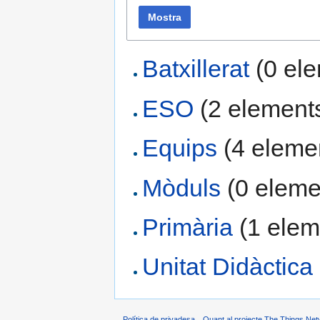
Mostra
Batxillerat
‏‎ (0 e
ESO
‏‎ (2 element
Equips
‏‎ (4 elem
Mòduls
‏‎ (0 elem
Primària
‏‎ (1 ele
Unitat Didàctica
Política de privadesa
Quant al projecte The Things Net