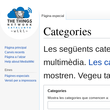
Pàgina especial
Categories
Jump
Jump
Les següents cate
Pàgina principal
to
to
Canvis recents
navigation
search
Pàgina a l’atzar
multimèdia.
Les c
Help about MediaWiki
Eines
mostren. Vegeu 
Pàgines especials
Versió per a impressora
Categories
Mostra les categories que comencen a: