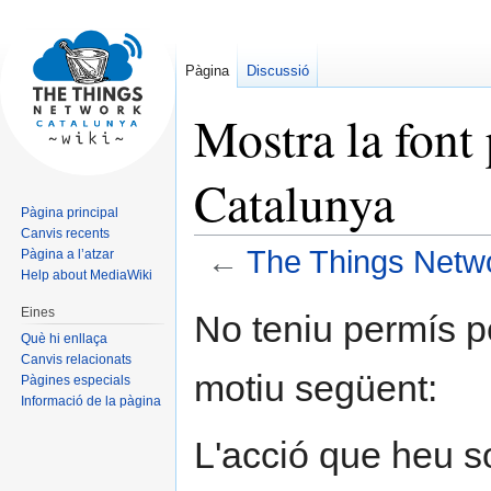
Pàgina
Discussió
Mostra la font
Catalunya
Pàgina principal
Canvis recents
←
The Things Netw
Pàgina a l’atzar
Help about MediaWiki
Jump
Jump
Eines
No teniu permís p
to
to
Què hi enllaça
navigation
search
Canvis relacionats
motiu següent:
Pàgines especials
Informació de la pàgina
L'acció que heu sol