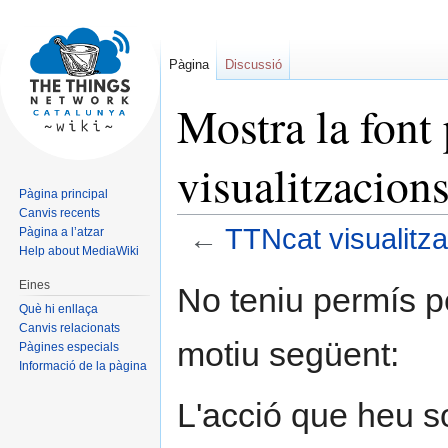
Pàgina
Discussió
Mostra la font
visualitzacion
Pàgina principal
Canvis recents
←
TTNcat visualitz
Pàgina a l’atzar
Help about MediaWiki
Jump
Jump
Eines
No teniu permís p
to
to
Què hi enllaça
navigation
search
Canvis relacionats
motiu següent:
Pàgines especials
Informació de la pàgina
L'acció que heu sol