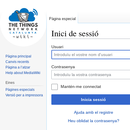
Pàgina especial
Inici de sessió
Jump
Jump
Usuari
to
to
Pàgina principal
navigation
search
Canvis recents
Contrasenya
Pàgina a l’atzar
Help about MediaWiki
Eines
Mantén-me connectat
Pàgines especials
Versió per a impressora
Inicia sessió
Ajuda amb el registre
Heu oblidat la contrasenya?