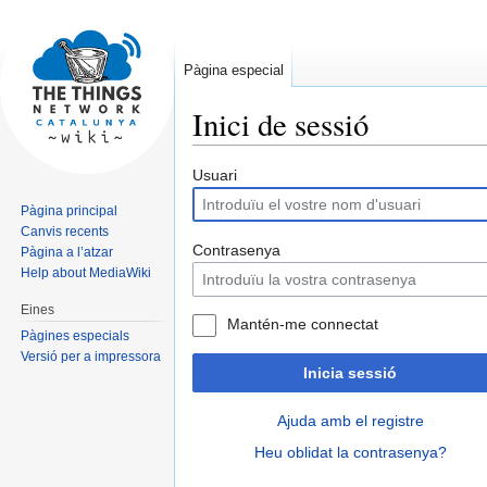
Pàgina especial
Inici de sessió
Jump
Jump
Usuari
to
to
Pàgina principal
navigation
search
Canvis recents
Contrasenya
Pàgina a l’atzar
Help about MediaWiki
Eines
Mantén-me connectat
Pàgines especials
Versió per a impressora
Inicia sessió
Ajuda amb el registre
Heu oblidat la contrasenya?