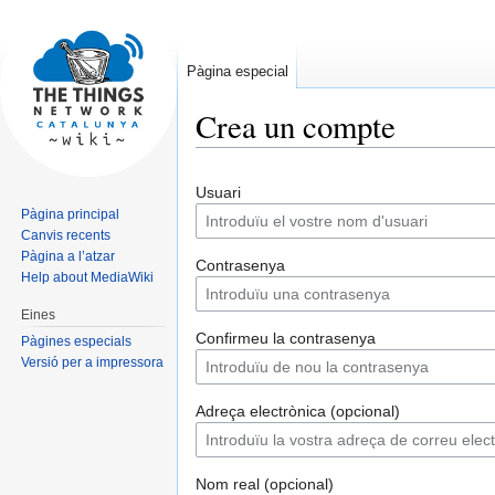
Pàgina especial
Crea un compte
Jump
Jump
Usuari
to
to
Pàgina principal
navigation
search
Canvis recents
Pàgina a l’atzar
Contrasenya
Help about MediaWiki
Eines
Confirmeu la contrasenya
Pàgines especials
Versió per a impressora
Adreça electrònica (opcional)
Nom real (opcional)