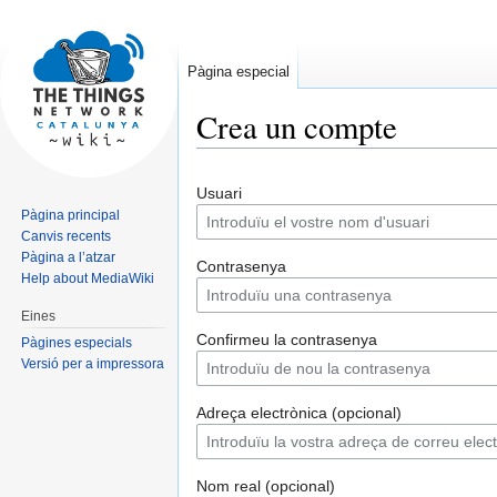
Pàgina especial
Crea un compte
Jump
Jump
Usuari
to
to
Pàgina principal
navigation
search
Canvis recents
Pàgina a l’atzar
Contrasenya
Help about MediaWiki
Eines
Confirmeu la contrasenya
Pàgines especials
Versió per a impressora
Adreça electrònica (opcional)
Nom real (opcional)