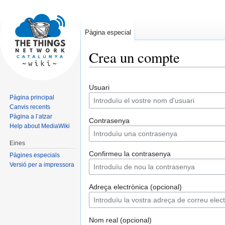
Pàgina especial
Crea un compte
Jump
Jump
Usuari
to
to
Pàgina principal
navigation
search
Canvis recents
Pàgina a l’atzar
Contrasenya
Help about MediaWiki
Eines
Confirmeu la contrasenya
Pàgines especials
Versió per a impressora
Adreça electrònica (opcional)
Nom real (opcional)