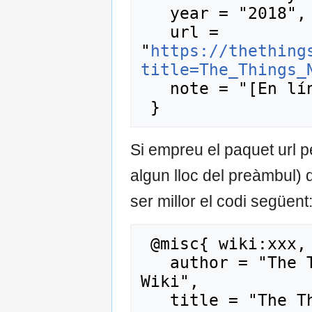
   year = "2018",

   url = 
"
https://thething
title=The_Things_
   note = "[En línia; consulta 8-agost-2026]"

Si empreu el paquet url 
algun lloc del preàmbul) q
ser millor el codi següent
 @misc{ wiki:xxx,

   author = "The Things Network Catalunya 
Wiki",

   title = "The Things Network --- The Things 