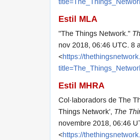
title=The_Things_Netwo
Estil MLA
"The Things Network."
Th
nov 2018, 06:46 UTC. 8 
<
https://thethingsnetwork
title=The_Things_Netwo
Estil MHRA
Col·laboradors de The Th
Things Network',
The Thi
novembre 2018, 06:46 U
<
https://thethingsnetwork