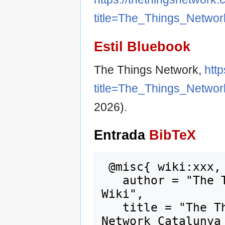
title=The_Things_Netwo
Estil Bluebook
The Things Network,
htt
title=The_Things_Netwo
2026).
Entrada
BibTeX
 @misc{ wiki:xxx,

   author = "The Things Network Catalunya 
Wiki",

   title = "The Things Network --- The Things 
Network Catalunya 