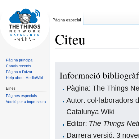
Pàgina especial
Citeu
Pàgina principal
Jump
Jump
Canvis recents
Informació bibliogrà
Pàgina a l’atzar
to
to
Help about MediaWiki
navigation
search
Pàgina: The Things N
Eines
Pàgines especials
Autor: col·laboradors 
Versió per a impressora
Catalunya Wiki
Editor:
The Things Net
Darrera versió: 3 no