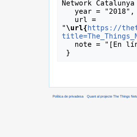
Network Catalunya 
   year = "2018",

   url = 
"
\url{
https://the
title=The_Things_
   note = "[En línia; consulta 8-agost-2026]"

Política de privadesa
Quant al projecte The Things Net