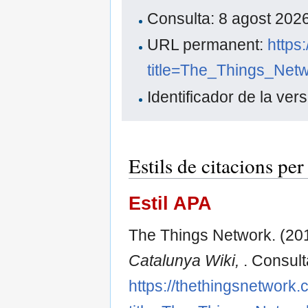
Consulta: 8 agost 20
URL permanent:
https
title=The_Things_Net
Identificador de la ver
Estils de citacions p
Estil APA
The Things Network. (20
Catalunya Wiki,
. Consult
https://thethingsnetwork.