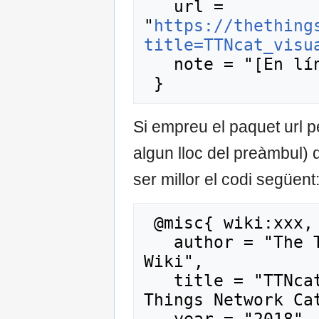
   url = 
"
https://thething
title=TTNcat_visu
   note = "[En línia; consulta 8-agost-2026]"

Si empreu el paquet url 
algun lloc del preàmbul) q
ser millor el codi següent
 @misc{ wiki:xxx,

   author = "The Things Network Catalunya 
Wiki",

   title = "TTNcat visualitzacions --- The 
Things Network Cat
   year = "2018",
