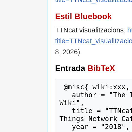
Estil Bluebook
TTNcat visualitzacions,
h
title=TTNcat_visualitzac
8, 2026).
Entrada
BibTeX
 @misc{ wiki:xxx,

   author = "The Things Network Catalunya 
Wiki",

   title = "TTNcat visualitzacions --- The 
Things Network Cat
   year = "2018",
