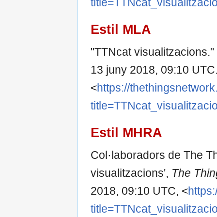
title=TTNcat_visualitzac
Estil MLA
"TTNcat visualitzacions."
13 juny 2018, 09:10 UTC.
<
https://thethingsnetwork
title=TTNcat_visualitzac
Estil MHRA
Col·laboradors de The T
visualitzacions',
The Thin
2018, 09:10 UTC, <
https
title=TTNcat_visualitzac