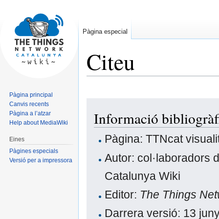
Pàgina especial
Citeu
Pàgina principal
Jump
Jump
Canvis recents
Informació bibliogràf
Pàgina a l’atzar
to
to
Help about MediaWiki
navigation
search
Pàgina: TTNcat visuali
Eines
Pàgines especials
Autor: col·laboradors 
Versió per a impressora
Catalunya Wiki
Editor:
The Things Net
Darrera versió: 13 ju