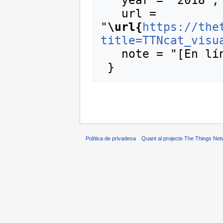
   url = 
"
\url{
https://the
title=TTNcat_visu
   note = "[En línia; consulta 8-agost-2026]"

Política de privadesa
Quant al projecte The Things Net