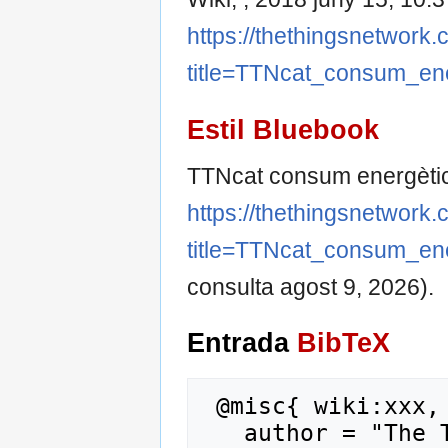
https://thethingsnetwork.
title=TTNcat_consum_e
Estil Bluebook
TTNcat consum energètic
https://thethingsnetwork.
title=TTNcat_consum_e
consulta agost 9, 2026).
Entrada
BibTeX
 @misc{ wiki:xxx,

   author = "The Things Network Catalunya 