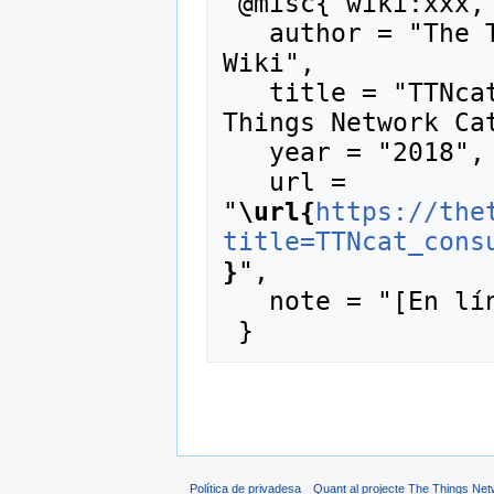
 @misc{ wiki:xxx,

   author = "The Things Network Catalunya 
Wiki",

   title = "TTNcat consum energètic --- The 
Things Network Cat
   year = "2018",

   url = 
"
\url{
https://the
title=TTNcat_cons
}
",

   note = "[En línia; consulta 9-agost-2026]"

Política de privadesa
Quant al projecte The Things Net