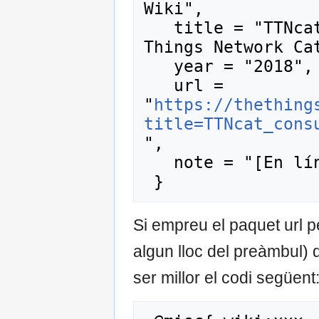
Wiki",

   title = "TTNcat consum energètic --- The 
Things Network Cat
   year = "2018",

   url = 
"
https://thething
title=TTNcat_cons
",

   note = "[En línia; consulta 9-agost-2026]"

Si empreu el paquet url 
algun lloc del preàmbul) q
ser millor el codi següent