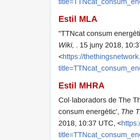
title=TTNcat_consum_e
Estil MLA
"TTNcat consum energèti
Wiki,
. 15 juny 2018, 10:
<
https://thethingsnetwork
title=TTNcat_consum_e
Estil MHRA
Col·laboradors de The T
consum energètic',
The T
2018, 10:37 UTC, <
https
title=TTNcat_consum_e