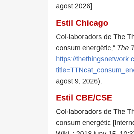
agost 2026]
Estil Chicago
Col·laboradors de The T
consum energètic,"
The T
https://thethingsnetwork.
title=TTNcat_consum_e
agost 9, 2026).
Estil CBE/CSE
Col·laboradors de The T
consum energètic [Intern
Wiki, ; 2018 juny 15, 10: