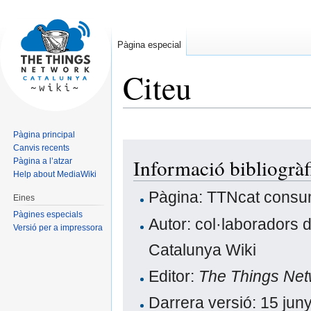
Pàgina especial
Citeu
Pàgina principal
Jump
Jump
Canvis recents
Informació bibliogrà
Pàgina a l’atzar
to
to
Help about MediaWiki
navigation
search
Pàgina: TTNcat consu
Eines
Pàgines especials
Autor: col·laboradors 
Versió per a impressora
Catalunya Wiki
Editor:
The Things Net
Darrera versió: 15 ju